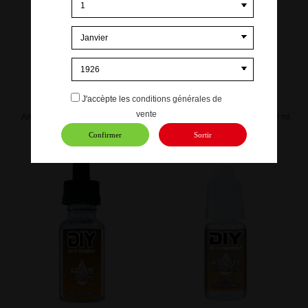
J'accèpte les
conditions générales de
vente
Arôme concentré Réglisse 20 ml
Arôme concentré Spéculoos 10 ml
9,00 €
3,00 €
Confirmer
Sortir