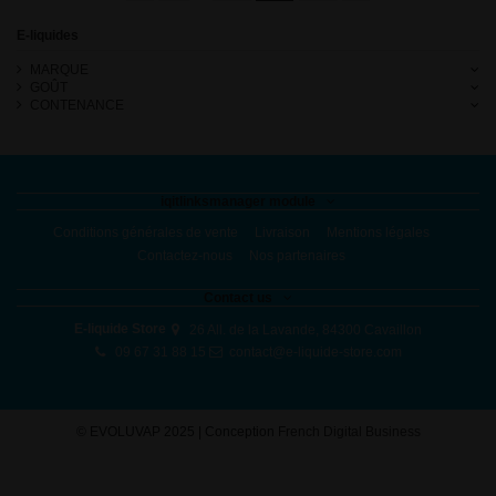
E-liquides
MARQUE
GOÛT
CONTENANCE
iqitlinksmanager module
Conditions générales de vente
Livraison
Mentions légales
Contactez-nous
Nos partenaires
Contact us
E-liquide Store
26 All. de la Lavande, 84300 Cavaillon
09 67 31 88 15
contact@e-liquide-store.com
©
EVOLUVAP 2025 | Conception
French Digital Business