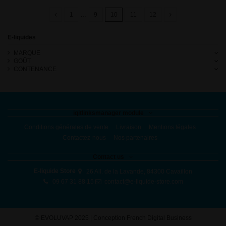
1
…
9
10
11
12
E-liquides
MARQUE
GOÛT
CONTENANCE
iqitlinksmanager module
Conditions générales de vente
Livraison
Mentions légales
Contactez-nous
Nos partenaires
Contact us
E-liquide Store
26 All. de la Lavande, 84300 Cavaillon
09 67 31 88 15
contact@e-liquide-store.com
©
EVOLUVAP 2025 | Conception
French Digital Business