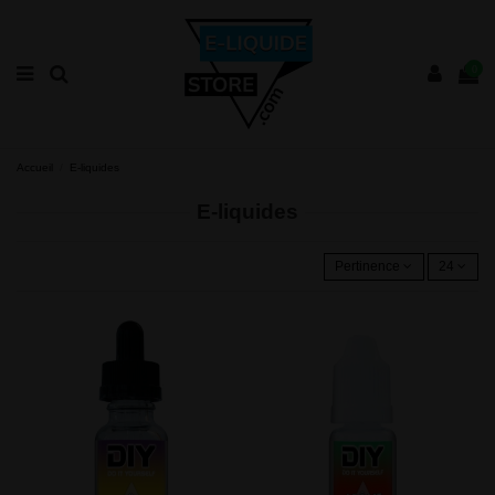
0
Accueil
E-liquides
E-liquides
Pertinence
24