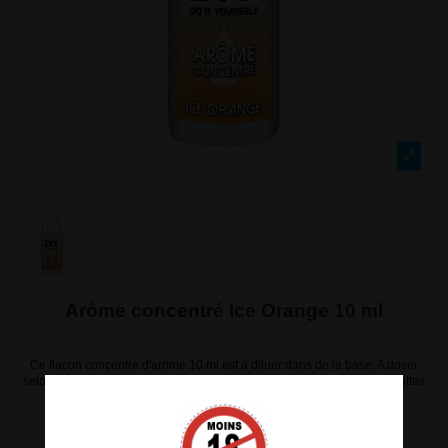
Arôme concentré Ice Orange 10 ml
Ce flacon concentré d'arôme 10 ml est à diluer dans de la base. A doser
selon vos gouts et votre ressenti. Dosage conseillé : entre 15 et 30 gouttes
pour 10 ml de base. Fabrication 100 % française par Evoluvap