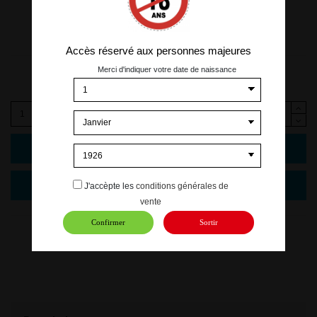
Accès réservé aux personnes majeures
4,00 €
Merci d'indiquer votre date de naissance
TTC
Ajouter au panier
J'accèpte les
conditions générales de
vente
Confirmer
Sortir