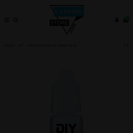
0
Accueil
DIY
Arôme concentré Ice Orange 10 ml