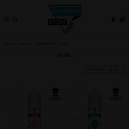
0
Accueil
E-liquides
CONTENANCE
60 ML
60 ML
Pertinence
17