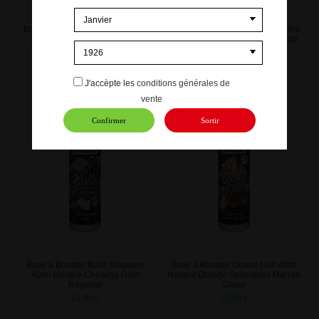
Base à Booster Bonbon PÊCHE
Base à Booster Fête Foraine 40ml
50/50 60ML rempli en 40ML
Barbapapa Pomme d'Amour Pop
Corn
12,90 €
12,90 €
J'accèpte les
conditions générales de
vente
Confirmer
Sortir
Base à Booster Bulle Magique
Base à Booster Douce Nuit 40ml
40ml Menthe Chewing Gum
Nougat Orange Spéculoos Marron
Réglisse
Glacé
12,90 €
12,90 €