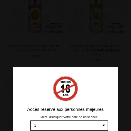
Base à Booster Bonbon ORANGE
Base à Booster Bonbon POMME
50/50 60ML rempli en 40ML
VERTE 50/50 60ML rempli en
40ML
12,90 €
12,90 €
Accès réservé aux personnes majeures
Merci d'indiquer votre date de naissance