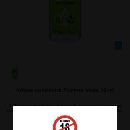
Arôme concentré Pomme Verte 10 ml
Ce flacon concentré d'arôme 10 ml est à diluer dans de la base. A doser
selon vos gouts et votre ressenti. Dosage conseillé : entre 15 et 30 gouttes
pour 10 ml de base. Fabrication 100 % française par Evoluvap