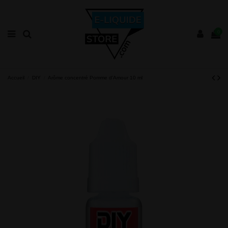
0
Accueil
DIY
Arôme concentré Pomme d'Amour 10 ml