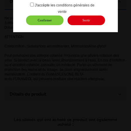
Description
J'accèpte les
conditions générales de
vente
Ne pas consommer en l’état
Confirmer
Sortir
A diluer dans de la base
Dosage : 10/15 gouttes pour 10 ml
ATTENTION
Composition : Substances aromatisantes, Monopropylène glycol
Peut provoquer une allergie cutanée. Provoque une sévère irritation des
yeux. Si contact avec la peau, laver abondamment à l’eau. En cas d’irritation
ou d’éruption cutanée, consulter un médecin. Porter un vêtement de
protection des mains et du visage. Se laver soigneusement après
manipulation. Contient du DAMASCENONE BETA
et du FURANEOL qui peuvent produire une réaction allergique.
Détails du produit
Les clients qui ont acheté ce produit ont également
acheté :