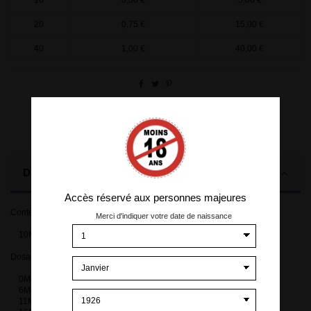
20
0,75 €
15,00 €
40
1,00 €
40,00 €
Description
Accès réservé aux personnes majeures
Contenance:
Merci d'indiquer votre date de naissance
10ML
Dosages en nicotine disponibles
0Mg
6Mg
11Mg