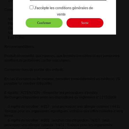
16Mg
J'accèpte les
conditions générales de
Composition:
vente
Arôme naturel
Confirmer
Sortir
Propylène glycol (<70%)
Glycérine végétale (<27%)
Nicotine
Eau (<3%)
Recommandations:
Produit déconseillé aux mineurs, aux femmes enceintes et aux personnes
souffrant de problèmes cardio-vasculaires.
Conserver hors de portée des enfants.
En cas d'incident ou de malaise, consulter immédiatement un médecin. (Si
possible lui montrer l'étiquette)
E-liquide : ATTENTION - Respecter les précautions d'emploi
Recharges étiquetées selon les dispositions du règlement n°1272/2008
0 mg/ml de nicotine : H317 : peut provoquer une allergie cutanée / H411 :
Toxique pour les organismes aquatiques, entraîne des effets néfastes à long
terme.
6 mg/ml de nicotine : H302 : nocif en cas d'ingestion / H317 : peut
provoquer une allergie cutanée / H411 : Toxique pour les organismes