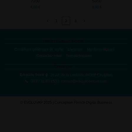
70/30
50/50
4,00 €
4,00 €
1
2
3
iqitlinksmanager module
Conditions générales de vente
Livraison
Mentions légales
Contactez-nous
Nos partenaires
Contact us
E-liquide Store
26 All. de la Lavande, 84300 Cavaillon
09 67 31 88 15
contact@e-liquide-store.com
©
EVOLUVAP 2025 | Conception
French Digital Business