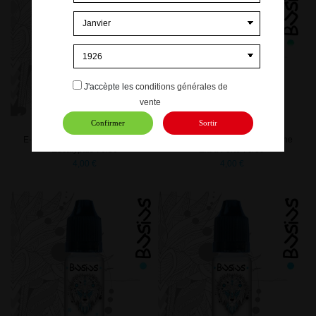
J'accèpte les
conditions générales de
vente
Confirmer
Sortir
E-liquide Busius saveur Menthe
E-liquide Busius saveur Menthe
Eucalyptus 70/30
Extra Forte 70/30
4,00 €
4,00 €