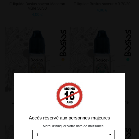
E-liquide Busius saveur Macaron
E-liquide Busius saveur MB 70/30
Mûre 50/50
4,00 €
4,00 €
E-liquide Busius saveur Melon
E-liquide Busius saveur Menthe
Pastèque 50/50
Chewing Gum 70/30
4,00 €
4,00 €
Accès réservé aux personnes majeures
Merci d'indiquer votre date de naissance