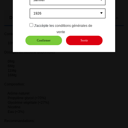
Description
J'accèpte les
conditions générales de
vente
Contenance:
Confirmer
Sortir
10ML
Dosages en nicotine disponibles
0Mg
6Mg
11Mg
16Mg
Composition:
Arôme naturel
Propylène glycol (<70%)
Glycérine végétale (<27%)
Nicotine
Eau (<3%)
Recommandations: