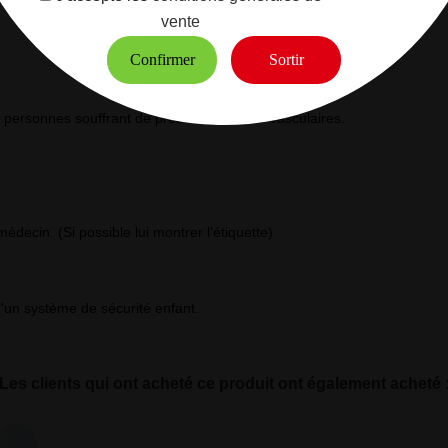
vente
Confirmer
Sortir
 personnes souffrant de problèmes cardio-vasculaires.
.
decin. (Si possible lui montrer l'étiquette)
d'un système de sécurité enfant.
Les clients qui ont acheté ce produit ont également acheté 