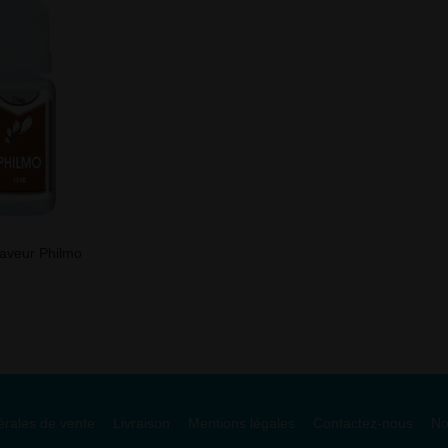
saveur Philmo
érales de vente
Livraison
Mentions légales
Contactez-nous
No