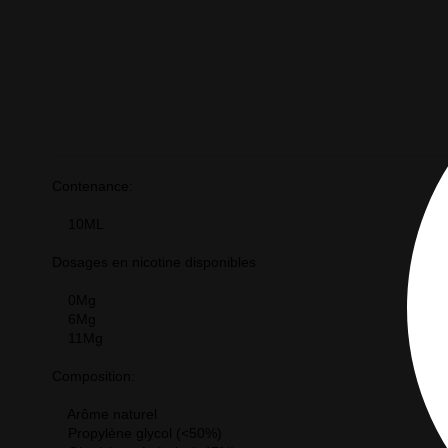
Contenance:
10ML
Dosages en nicotine disponibles
0Mg
6Mg
11Mg
Composition:
Arôme naturel
Propylène glycol (<50%)