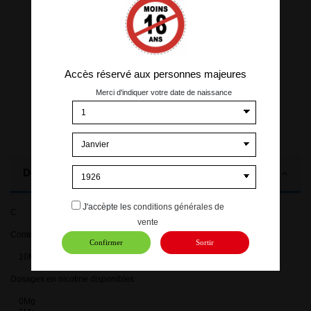
20
0,75 €
15,00 €
40
1,00 €
40,00 €
Accès réservé aux personnes majeures
Merci d'indiquer votre date de naissance
Description
J'accèpte les
conditions générales de
C
vente
Contenance:
Confirmer
Sortir
10ML
Dosages en nicotine disponibles
0Mg