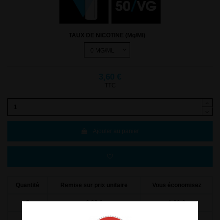
TAUX DE NICOTINE (Mg/Ml)
3,60 €
TTC
Ajouter au panier
Quantité
Remise sur prix unitaire
Vous économisez
5
0,20 €
1,00 €
10
0,50 €
5,00 €