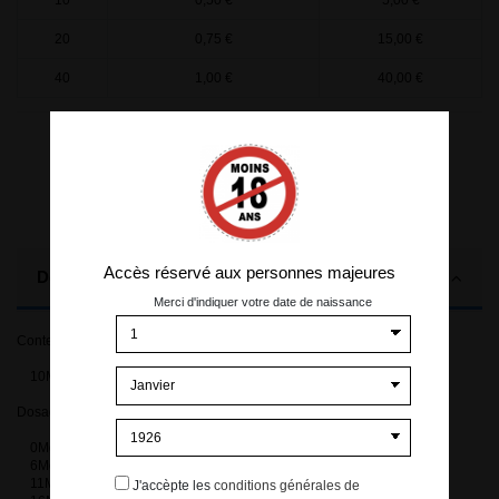
20
0,75 €
15,00 €
40
1,00 €
40,00 €
Accès réservé aux personnes majeures
Description
Merci d'indiquer votre date de naissance
Contenance:
10ML
Dosages en nicotine disponibles
0Mg
6Mg
11Mg
J'accèpte les
conditions générales de