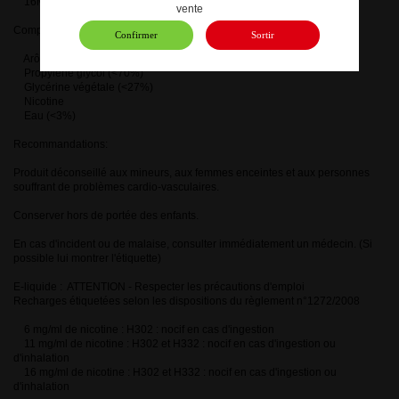
16Mg
vente
Composition:
Confirmer
Sortir
Arôme naturel
Propylène glycol (<70%)
Glycérine végétale (<27%)
Nicotine
Eau (<3%)
Recommandations:
Produit déconseillé aux mineurs, aux femmes enceintes et aux personnes
souffrant de problèmes cardio-vasculaires.
Conserver hors de portée des enfants.
En cas d'incident ou de malaise, consulter immédiatement un médecin. (Si
possible lui montrer l'étiquette)
E-liquide : ATTENTION - Respecter les précautions d'emploi
Recharges étiquetées selon les dispositions du règlement n°1272/2008
6 mg/ml de nicotine : H302 : nocif en cas d'ingestion
11 mg/ml de nicotine : H302 et H332 : nocif en cas d'ingestion ou
d'inhalation
16 mg/ml de nicotine : H302 et H332 : nocif en cas d'ingestion ou
d'inhalation