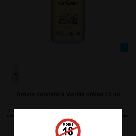
Arôme concentré Vanille crème 10 ml
Ce flacon concentré d'arôme 10 ml est à diluer dans de la base. A doser
selon vos gouts et votre ressenti. Dosage conseillé : entre 15 et 30 gouttes
pour 10 ml de base. Fabrication 100 % française par Evoluvap