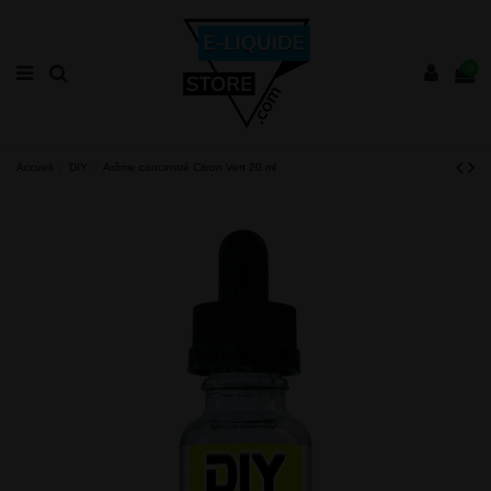
0
Accueil
DIY
Arôme concentré Citron Vert 20 ml