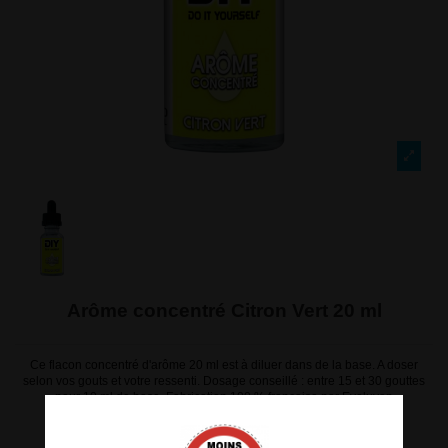
Arôme concentré Citron Vert 20 ml
Ce flacon concentré d'arôme 20 ml est à diluer dans de la base. A doser
selon vos gouts et votre ressenti. Dosage conseillé : entre 15 et 30 gouttes
pour 10 ml de base. Fabrication 100 % française par Evoluvap