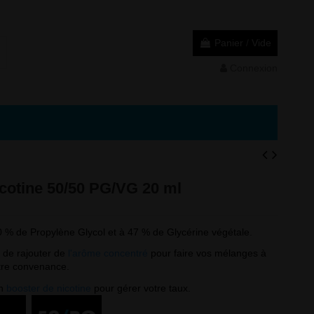
Panier
/
Vide
Connexion
cotine 50/50 PG/VG 20 ml
 % de Propylène Glycol et à 47 % de Glycérine végétale.
n de rajouter de
l'arôme concentré
pour faire vos mélanges à
tre convenance.
un
booster de nicotine
pour gérer votre taux.