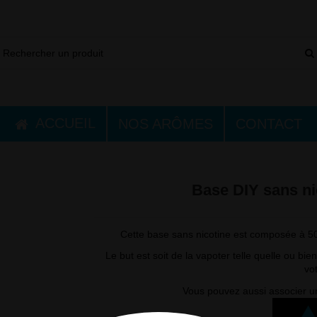
ACCUEIL
NOS ARÔMES
CONTACT
Base DIY sans ni
Cette base sans nicotine est composée à 50
Le but est soit de la vapoter telle quelle ou bie
vo
Vous pouvez aussi associer 