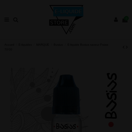
0
Accueil
E-liquides
MARQUE
Busius
E-liquide Busius saveur Fraise
70/30