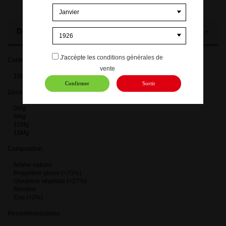
Description
J'accèpte les
conditions générales de
Contenance:
vente
10ML
Confirmer
Sortir
Dosages en nicotine disponibles
0Mg
6Mg
11Mg
16Mg
Composition:
Arôme naturel
Propylène glycol (<70%)
Glycérine végétale (<27%)
Nicotine
Eau (<3%)
Recommandations: