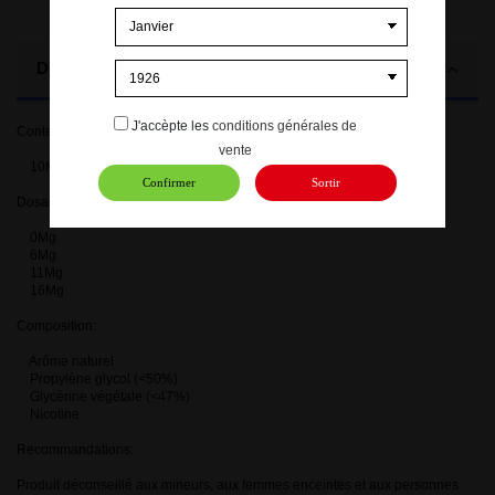
Description
J'accèpte les
conditions générales de
Contenance:
vente
10ML
Confirmer
Sortir
Dosages en nicotine disponibles
0Mg
6Mg
11Mg
16Mg
Composition:
Arôme naturel
Propylène glycol (<50%)
Glycérine végétale (<47%)
Nicotine
Recommandations:
Produit déconseillé aux mineurs, aux femmes enceintes et aux personnes