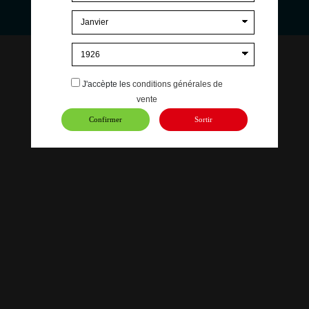
09 67 31 88 15
contact@e-liquide-store.com
©
EVOLUVAP 2025 | Conception
French Digital Business
J'accèpte les
conditions générales de
vente
Confirmer
Sortir