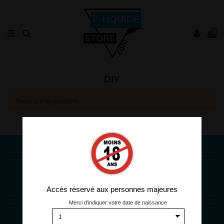
0
DIY
There are no products.
iqitlinksmanager module
Conditions générales de vente
Livraison
Mentions légales
Contactez-nous
Nos partenaires
Accès réservé aux personnes majeures
Contact us
Merci d'indiquer votre date de naissance
E-liquide Store
26 All. de la Lavande, 84300 Cavaillon