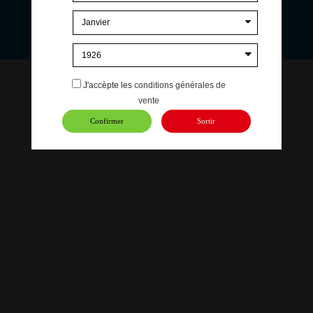
E-liquide Store
26 All. de la Lavande, 84300 Cavaillon
09 67 31 88 15
contact@e-liquide-store.com
©
EVOLUVAP 2025 | Conception
French Digital Business
J'accèpte les
conditions générales de
vente
Confirmer
Sortir